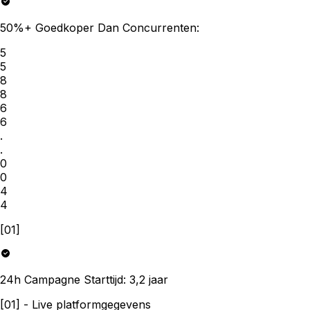
50%+ Goedkoper Dan Concurrenten
:
5
5
8
8
6
6
.
.
0
0
4
4
[01]
24h Campagne Starttijd
:
3,2
jaar
[01]
-
Live platformgegevens