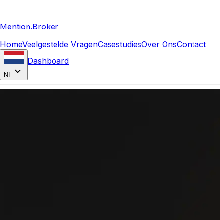
Mention.Broker
Home
Veelgestelde Vragen
Casestudies
Over Ons
Contact
Dashboard
NL