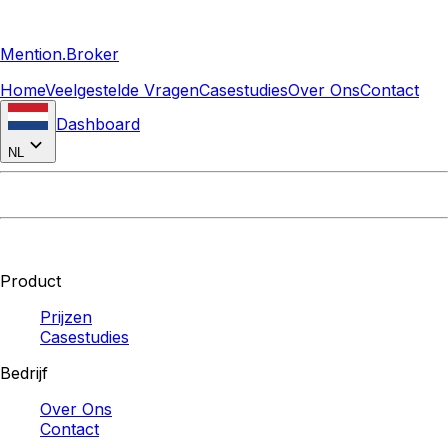
Mention.Broker
Home
Veelgestelde Vragen
Casestudies
Over Ons
Contact
Dashboard
NL
Product
Prijzen
Casestudies
Bedrijf
Over Ons
Contact